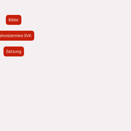
Bilder
ahrestermine SVK
Satzung