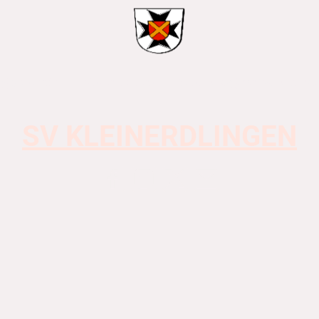
tgymnastik
Kinderturnen
Tanzhausgesellschaft NÖ
SV KLEINERDLINGEN