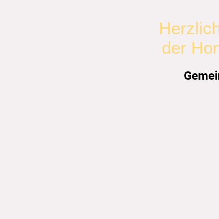
Herzlic
der Ho
Gemein